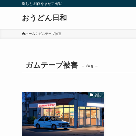
癒しと創作をまぜこぜに
おうどん日和
ホーム
ガムテープ被害
ガムテープ被害
– tag –
雑記