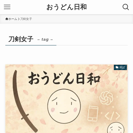
おうどん日和
ホーム
刀剣女子
刀剣女子
– tag –
雑記