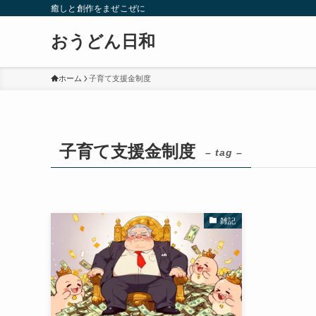
癒しと創作をまぜこぜに
おうどん日和
ホーム
子育て支援金制度
子育て支援金制度
– tag –
雑記